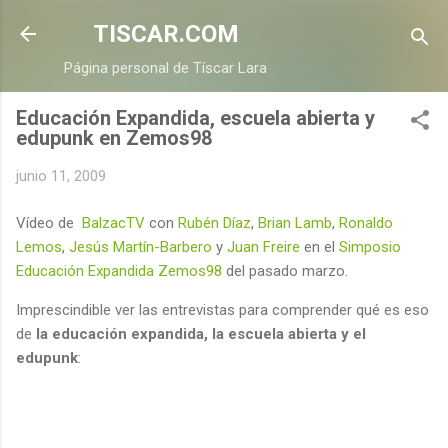
Ir al contenido principal
TISCAR.COM
Página personal de Tíscar Lara
Educación Expandida, escuela abierta y
edupunk en Zemos98
junio 11, 2009
Vídeo de
BalzacTV
con
Rubén Díaz
,
Brian Lamb
,
Ronaldo
Lemos
,
Jesús Martín-Barbero
y
Juan Freire
en el
Simposio
Educación Expandida Zemos98
del pasado marzo.
Imprescindible ver las entrevistas para comprender qué es eso
de
la educación expandida, la escuela abierta y el
edupunk
: