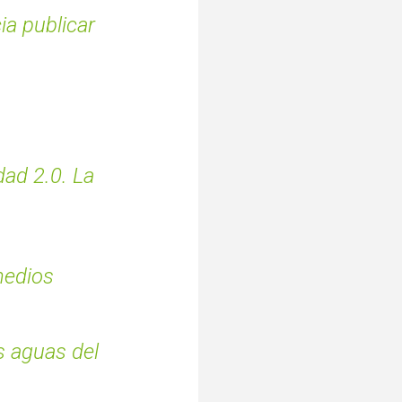
ia publicar
dad 2.0. La
medios
s aguas del