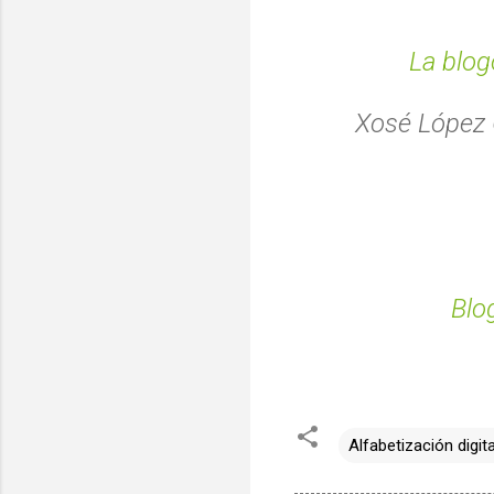
La blog
Xosé López 
Blo
Alfabetización digita