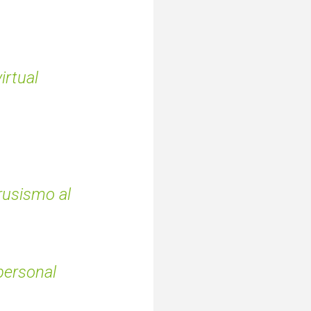
irtual
rusismo al
personal