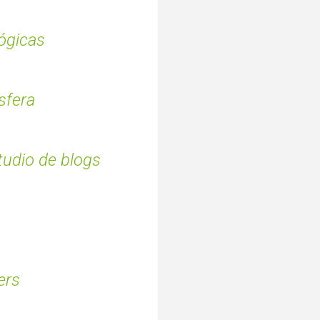
gógicas
sfera
tudio de blogs
ers