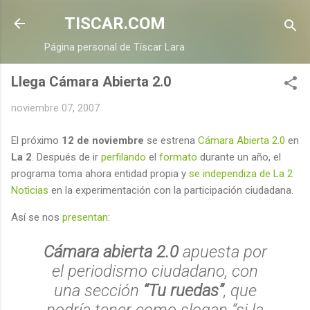
Ir al contenido principal
TISCAR.COM
Página personal de Tíscar Lara
Llega Cámara Abierta 2.0
noviembre 07, 2007
El próximo
12 de noviembre
se estrena
Cámara Abierta 2.0
en
La 2
. Después de ir
perfilando
el
formato
durante un año, el
programa toma ahora entidad propia y
se independiza de La 2
Noticias
en la experimentación con la participación ciudadana.
Así se nos
presentan
:
Cámara abierta 2.0
apuesta por
el periodismo ciudadano, con
una sección
“Tu ruedas”
, que
podría tener como slogan “si la