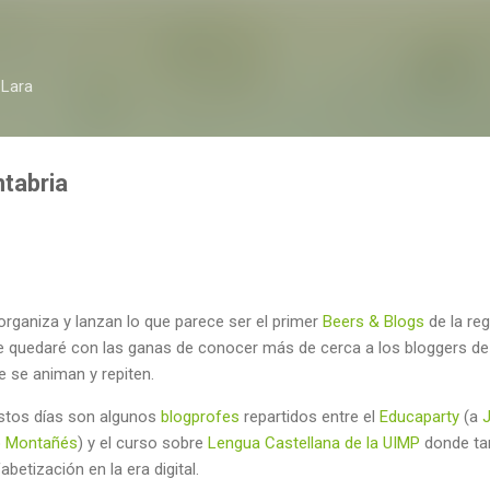
Ir al contenido principal
 Lara
tabria
organiza y lanzan lo que parece ser el primer
Beers & Blogs
de la reg
 quedaré con las ganas de conocer más de cerca a los bloggers de la
e se animan y repiten.
estos días son algunos
blogprofes
repartidos entre el
Educaparty
(a
io Montañés
) y el curso sobre
Lengua Castellana de la UIMP
donde tam
betización en la era digital.