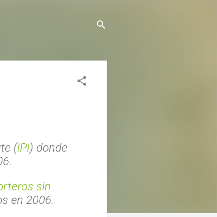
te (
IPI
) donde
06.
rteros sin
s en 2006.