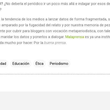
0?
¿No debería el periódico ir un poco más allá e indagar por esos de
?
a tendencia de los medios a lanzar datos de forma fragmentada, si
te amparado por la fugacidad del relato y por nuestra memoria de p
nte por cubrir para bloggers con vocación metaperiodística, con tal
e maridar los datos y ponerlos a dialogar.
Malaprensa
es ya una insti
eda mucho por hacer. Por la
buena prensa
.
idad
Educación
Ética
Periodismo