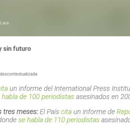
Ir al contenido principal
 Lara
 sin futuro
descontextualizada:
ita
un informe del International Press Institu
 habla de 100 periodistas
asesinados en 20
 tres meses:
El País
cita
un informe de
Repo
donde
se habla de 110 periodistas
asesinado