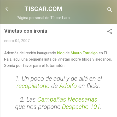
Ir al contenido principal
TISCAR.COM
Página personal de Tíscar Lara
Viñetas con ironía
enero 04, 2007
Además del recién inaugurado
blog
de
Mauro Entrialgo
en El
País, aquí una pequeña lista de viñetas sobre blogs y aledaños.
Sonría por favor para el fotomatón:
1. Un poco de aquí y de allá en el
recopilatorio
de
Adolfo
en flickr.
2. Las
Campañas Necesarias
que nos propone
Despacho 101
.