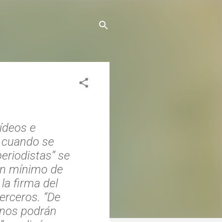
ídeos e
y cuando se
periodistas” se
 un mínimo de
 la firma del
erceros. “De
anos podrán