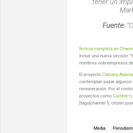
tener un impa
Mark
Fuente:
“C
Noticia completa en Chann
incluir una nueva sección “
nombres sobreimpresos de l
El proyecto
Cámara Abierta
contemplan pasar algunos ví
remuneración. Por el contra
proyectos como
Current.tv,
[tags]channel 5, citizen jo
Media
Periodis