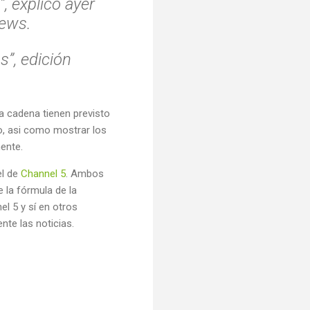
, explicó ayer
News
.
”, edición
a cadena tienen previsto
co, asi como mostrar los
ente.
el de
Channel 5
. Ambos
 la fórmula de la
l 5 y sí en otros
te las noticias.