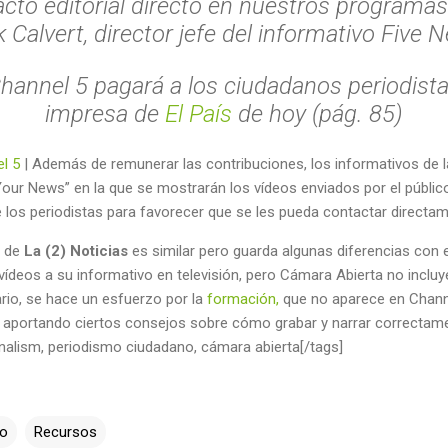
cto editorial directo en nuestros programas”
 Calvert, director jefe del informativo
Five 
hannel 5 pagará a los ciudadanos periodistas
impresa de
El País
de hoy (pág. 85)
el 5
| Además de remunerar las contribuciones, los informativos de l
Your News” en la que se mostrarán los vídeos enviados por el públi
os periodistas para favorecer que se les pueda contactar directam
de
La (2) Noticias
es similar pero guarda algunas diferencias con 
deos a su informativo en televisión, pero Cámara Abierta no incluye
rio, se hace un esfuerzo por la
formación,
que no aparece en Channe
aportando ciertos consejos sobre cómo grabar y narrar correctamen
urnalism, periodismo ciudadano, cámara abierta[/tags]
mo
Recursos