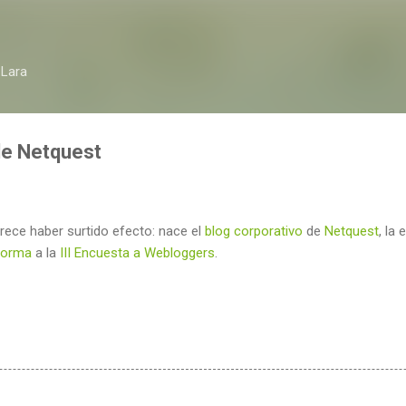
Ir al contenido principal
 Lara
de Netquest
rece haber surtido efecto: nace el
blog corporativo
de
Netquest
, la
forma
a la
III Encuesta a Webloggers
.