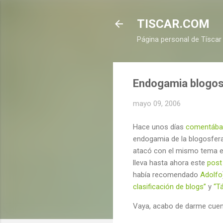
TISCAR.COM
Página personal de Tíscar
Endogamia blogos
mayo 09, 2006
Hace unos días
comentáb
endogamia de la blogosfera
atacó con el mismo tema e
lleva hasta ahora este
post
había recomendado
Adolfo
clasificación de blogs”
y
“T
Vaya, acabo de darme cue