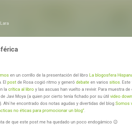
Ir al contenido principal
 Lara
férica
amos
en un corrillo de la presentación del libro
La blogosfera Hispan
. El
post
de Rosa cogió ritmo y generó
debate
en varios
sitios
. Este
n la
crítica al libro
y las ascuas han vuelto a revivir. Para muestra de
de Javi Moya (a quien por cierto tenía fichado por su útil
video down
). Ahí he encontrado dos notas agudas y divertidas del blog
Somos v
ácticas no éticas para promocionar un blog”
.
nta de que este post me ha quedado un poco endogámico 😉