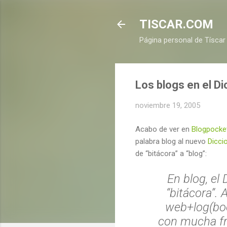
TISCAR.COM
Página personal de Tíscar
Los blogs en el Di
noviembre 19, 2005
Acabo de ver en
Blogpocke
palabra blog al nuevo
Dicci
de “bitácora” a “blog”:
En blog, el
“bitácora”. 
web+log(book
con mucha fr