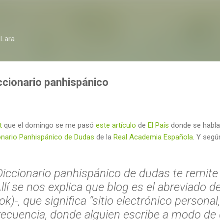
Ir al contenido principal
 Lara
ccionario panhispánico
t
que el domingo se me pasó
este artículo
de
El País
donde se habla
onario Panhispánico de Dudas
de la
Real Academia Española
. Y segú
 Diccionario panhispánico de dudas te remite 
Allí se nos explica que blog es el abreviado 
)-, que significa “sitio electrónico personal
ecuencia, donde alguien escribe a modo de d