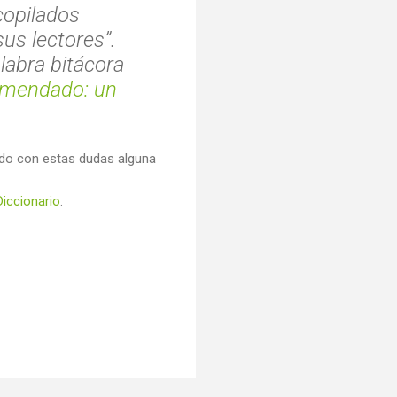
copilados
us lectores”.
labra bitácora
mendado: un
do con estas dudas alguna
 Diccionario
.